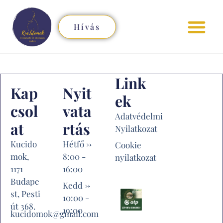
Hívás
Szolgáltatásaim és árak
Link
Kap
Nyit
Ek
Csol
Vata
Adatvédelmi
At
Rtás
Nyilatkozat
Kucido
Hétfő ->
Cookie
mok,
8:00 -
nyilatkozat
1171
16:00
Budape
Kedd ->
st, Pesti
10:00 -
út 368.
19:00
kucidomok@gmail.com