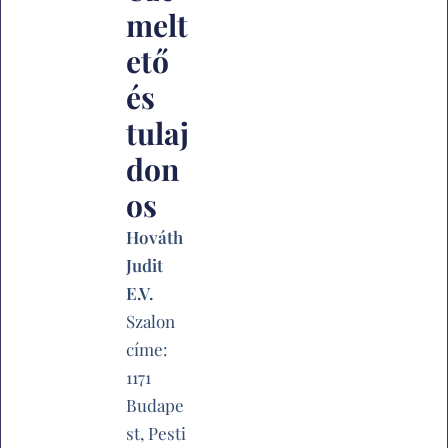
melt
ető
és
tulaj
don
os
Hováth
Judit
E.V.
Szalon
címe:
1171
Budape
st, Pesti