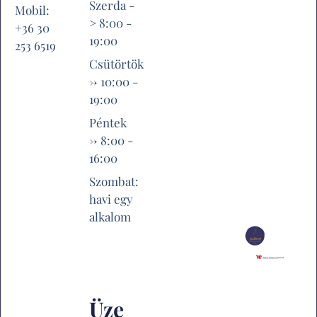
Szerda -
Mobil:
> 8:00 -
+36 30
19:00
253 6519
Csütörtök
-> 10:00 -
19:00
Péntek
-> 8:00 -
16:00
Szombat:
havi egy
alkalom
Üze